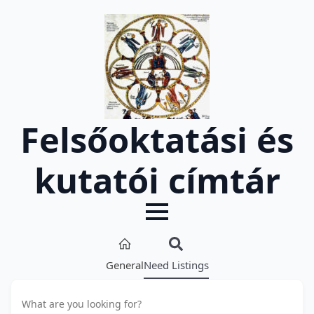
Felsőoktatási és
kutatói címtár
General
Need Listings