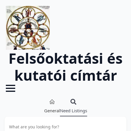
Felsőoktatási és
kutatói címtár
General
Need Listings