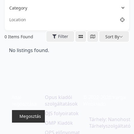
Category
Filter
0
Items Found
Sort By
No listings found.
Oldal
Opus kiadói
© 2022-2026 Varga
megosztása
szolgáltatások
Webkiadó
OJS folyoiratok
Megosztás
Tárhely: Nanohost
OMP Kiadók
Tárhelyszolgáltató
OPS előnyomat