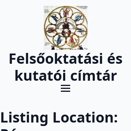
Felsőoktatási és
kutatói címtár
Listing Location: