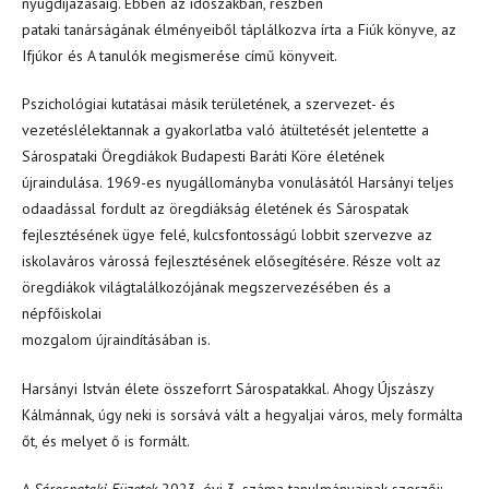
nyugdíjazásáig. Ebben az időszakban, részben
pataki tanárságának élményeiből táplálkozva írta a Fiúk könyve, az
Ifjúkor és A tanulók megismerése című könyveit.
Pszichológiai kutatásai másik területének, a szervezet- és
vezetéslélektannak a gyakorlatba való átültetését jelentette a
Sárospataki Öregdiákok Budapesti Baráti Köre életének
újraindulása. 1969-es nyugállományba vonulásától Harsányi teljes
odaadással fordult az öregdiákság életének és Sárospatak
fejlesztésének ügye felé, kulcsfontosságú lobbit szervezve az
iskolaváros várossá fejlesztésének elősegítésére. Része volt az
öregdiákok világtalálkozójának megszervezésében és a
népfőiskolai
mozgalom újraindításában is.
Harsányi István élete összeforrt Sárospatakkal. Ahogy Újszászy
Kálmánnak, úgy neki is sorsává vált a hegyaljai város, mely formálta
őt, és melyet ő is formált.
A
Sárospataki Füzetek
2023. évi 3. száma tanulmányainak szerzői: