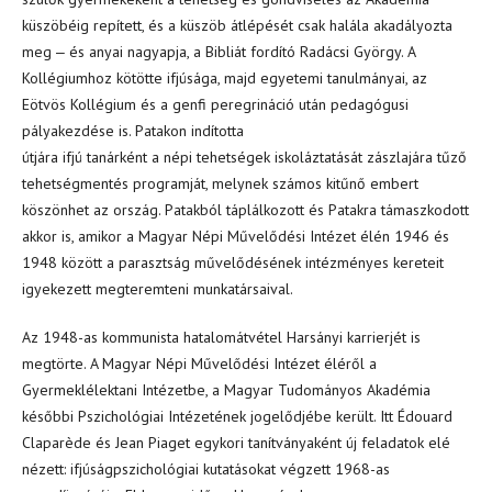
küszöbéig repített, és a küszöb átlépését csak halála akadályozta
meg ‒ és anyai nagyapja, a Bibliát fordító Radácsi György. A
Kollégiumhoz kötötte ifjúsága, majd egyetemi tanulmányai, az
Eötvös Kollégium és a genfi peregrináció után pedagógusi
pályakezdése is. Patakon indította
útjára ifjú tanárként a népi tehetségek iskoláztatását zászlajára tűző
tehetségmentés programját, melynek számos kitűnő embert
köszönhet az ország. Patakból táplálkozott és Patakra támaszkodott
akkor is, amikor a Magyar Népi Művelődési Intézet élén 1946 és
1948 között a parasztság művelődésének intézményes kereteit
igyekezett megteremteni munkatársaival.
Az 1948-as kommunista hatalomátvétel Harsányi karrierjét is
megtörte. A Magyar Népi Művelődési Intézet éléről a
Gyermeklélektani Intézetbe, a Magyar Tudományos Akadémia
későbbi Pszichológiai Intézetének jogelődjébe került. Itt Édouard
Claparède és Jean Piaget egykori tanítványaként új feladatok elé
nézett: ifjúságpszichológiai kutatásokat végzett 1968-as