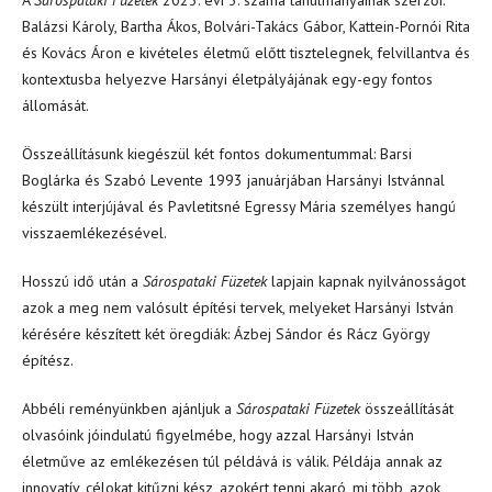
Balázsi Károly, Bartha Ákos, Bolvári-Takács Gábor, Kattein-Pornói Rita
és Kovács Áron e kivételes életmű előtt tisztelegnek, felvillantva és
kontextusba helyezve Harsányi életpályájának egy-egy fontos
állomását.
Összeállításunk kiegészül két fontos dokumentummal: Barsi
Boglárka és Szabó Levente 1993 januárjában Harsányi Istvánnal
készült interjújával és Pavletitsné Egressy Mária személyes hangú
visszaemlékezésével.
Hosszú idő után a
Sárospataki Füzetek
lapjain kapnak nyilvánosságot
azok a meg nem valósult építési tervek, melyeket Harsányi István
kérésére készített két öregdiák: Ázbej Sándor és Rácz György
építész.
Abbéli reményünkben ajánljuk a
Sárospataki Füzetek
összeállítását
olvasóink jóindulatú figyelmébe, hogy azzal Harsányi István
életműve az emlékezésen túl példává is válik. Példája annak az
innovatív, célokat kitűzni kész, azokért tenni akaró, mi több, azok