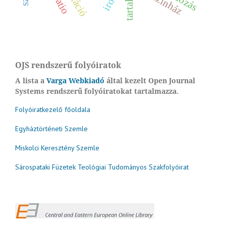
tartalom
színház
OJS rendszerű folyóiratok
A lista a
Varga Webkiadó
által kezelt Open Journal
Systems rendszerű folyóiratokat tartalmazza.
Folyóiratkezelő főoldala
Egyháztörténeti Szemle
Miskolci Keresztény Szemle
Sárospataki Füzetek Teológiai Tudományos Szakfolyóirat