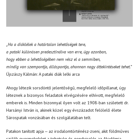
„Ha a diáklélek a határtalan lehetőségek tere,
a pataki különösen predesztinálva van erre, úgy azonban,
hogy ebben a lehetőségében nem vész el a semmiben,
mindig van szempontja, álláspontja, ahonnan nagy áttekintéseket tehet.”
Újszászy Kálmán: A pataki diák lelki arca
Ahogy létezik sorsdöntő jelentőségű, megfelelő időpillanat, úgy
léteznek a bizonyos feladatok elvégzésére elhívott, megfelelő
emberek is. Minden bizonnyal ilyen volt az 1908-ban született dr.
Harsányi István is, akinek közel egy évszázadot felölelő élete
Sárospatak vonzásában és szolgálatában telt.
Patakon tanított apja ‒ az irodalomtörténész-zseni, akit földműves
szülők gyermekeként a tehetség és gondviselés az Akadémia