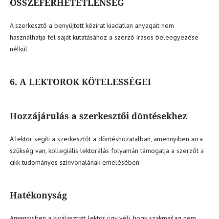
ÖSSZEFÉRHETETLENSÉG
A szerkesztő a benyújtott kézirat kiadatlan anyagait nem
használhatja fel saját kutatásához a szerző írásos beleegyezése
nélkül.
6. A LEKTOROK KÖTELESSÉGEI
Hozzájárulás a szerkesztői döntésekhez
A lektor segíti a szerkesztőt a döntéshozatalban, amennyiben arra
szükség van, kollegiális lektorálás folyamán támogatja a szerzőt a
cikk tudományos színvonalának emelésében.
Hatékonyság
Amennyiben a kiválasztott lektor úgy véli, hogy szakmailag nem