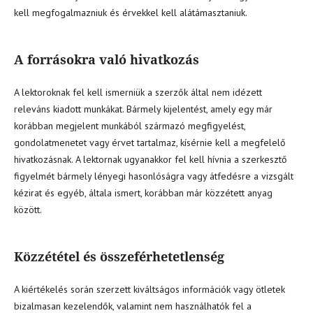
kell megfogalmazniuk és érvekkel kell alátámasztaniuk.
A forrásokra való hivatkozás
A lektoroknak fel kell ismerniük a szerzők által nem idézett
releváns kiadott munkákat. Bármely kijelentést, amely egy már
korábban megjelent munkából származó megfigyelést,
gondolatmenetet vagy érvet tartalmaz, kísérnie kell a megfelelő
hivatkozásnak. A lektornak ugyanakkor fel kell hívnia a szerkesztő
figyelmét bármely lényegi hasonlóságra vagy átfedésre a vizsgált
kézirat és egyéb, általa ismert, korábban már közzétett anyag
között.
Közzététel és összeférhetetlenség
A kiértékelés során szerzett kiváltságos információk vagy ötletek
bizalmasan kezelendők, valamint nem használhatók fel a