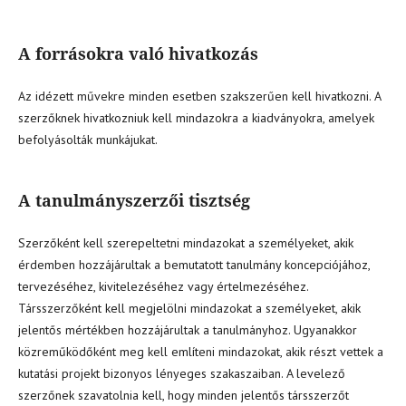
A forrásokra való hivatkozás
Az idézett művekre minden esetben szakszerűen kell hivatkozni. A
szerzőknek hivatkozniuk kell mindazokra a kiadványokra, amelyek
befolyásolták munkájukat.
A tanulmányszerzői tisztség
Szerzőként kell szerepeltetni mindazokat a személyeket, akik
érdemben hozzájárultak a bemutatott tanulmány koncepciójához,
tervezéséhez, kivitelezéséhez vagy értelmezéséhez.
Társszerzőként kell megjelölni mindazokat a személyeket, akik
jelentős mértékben hozzájárultak a tanulmányhoz. Ugyanakkor
közreműködőként meg kell említeni mindazokat, akik részt vettek a
kutatási projekt bizonyos lényeges szakaszaiban. A levelező
szerzőnek szavatolnia kell, hogy minden jelentős társszerzőt