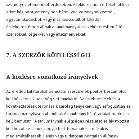
személyes előmenetel érdekében. A lektorok nem értékelhetik az
adott kéziratot, amennyiben bármilyen versenyhelyzetből,
együttműködésből, vagy más kapcsolatból fakadó
érdekellentétben állnak a tanulmánnyal összeköttetésben álló
szerzőkkel, cégekkel vagy intézményekkel.
7. A SZERZŐK KÖTELESSÉGEI
A közlésre vonatkozó irányelvek
Az eredeti kutatásokat bemutató szerzőknek pontos beszámolót
kell készíteniük az elvégzett munkáról. Az értelmezések és a
következtetések levonása kizárólag tényeken vagy elfogulatlan és
logikus bizonyításon alapulhat. A tanulmány háttéradatait pontosan
kell bemutatni. A tanulmánynak elégséges részletet és hivatkozást
kell közölnie ahhoz, hogy a leírt folyamatokat mások is
megismételhessék. Hamis vagy tudatosan pontatlan állítások