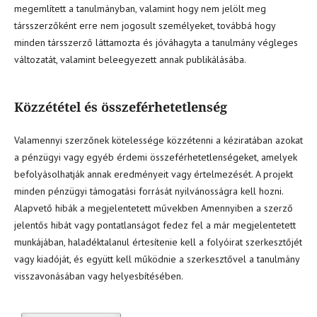
megemlített a tanulmányban, valamint hogy nem jelölt meg
társszerzőként erre nem jogosult személyeket, továbbá hogy
minden társszerző láttamozta és jóváhagyta a tanulmány végleges
változatát, valamint beleegyezett annak publikálásába.
Közzététel és összeférhetetlenség
Valamennyi szerzőnek kötelessége közzétenni a kéziratában azokat
a pénzügyi vagy egyéb érdemi összeférhetetlenségeket, amelyek
befolyásolhatják annak eredményeit vagy értelmezését. A projekt
minden pénzügyi támogatási forrását nyilvánosságra kell hozni.
Alapvető hibák a megjelentetett művekben Amennyiben a szerző
jelentős hibát vagy pontatlanságot fedez fel a már megjelentetett
munkájában, haladéktalanul értesítenie kell a folyóirat szerkesztőjét
vagy kiadóját, és együtt kell működnie a szerkesztővel a tanulmány
visszavonásában vagy helyesbítésében.