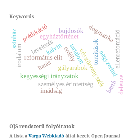
Keywords
prédikáció
dogmatika
bujdosók
színház
ellenrefomáció
egyháztörténet
levelezés
torzítások
kálvin
tartalom
irodalom
erdély
vésztörvényszék
nagyzerind
református elit
hatás
gályarabok
kegyességi irányzatok
deleuze
barth
személyes érintettség
imádság
OJS rendszerű folyóiratok
A lista a
Varga Webkiadó
által kezelt Open Journal