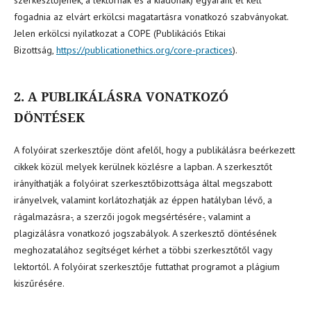
fogadnia az elvárt erkölcsi magatartásra vonatkozó szabványokat.
Jelen erkölcsi nyilatkozat a COPE (Publikációs Etikai
Bizottság,
https://publicationethics.org/core-practices
).
2. A PUBLIKÁLÁSRA VONATKOZÓ
DÖNTÉSEK
A folyóirat szerkesztője dönt afelől, hogy a publikálásra beérkezett
cikkek közül melyek kerülnek közlésre a lapban. A szerkesztőt
irányíthatják a folyóirat szerkesztőbizottsága által megszabott
irányelvek, valamint korlátozhatják az éppen hatályban lévő, a
rágalmazásra-, a szerzői jogok megsértésére-, valamint a
plagizálásra vonatkozó jogszabályok. A szerkesztő döntésének
meghozatalához segítséget kérhet a többi szerkesztőtől vagy
lektortól. A folyóirat szerkesztője futtathat programot a plágium
kiszűrésére.