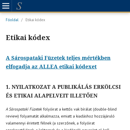
Főoldal
/
Etikai kódex
Etikai kódex
A Sárospataki Füzetek teljes mértékben
elfogadja az ALLEA etikai kódexet
1. NYILATKOZAT A PUBLIKÁLÁS ERKÖLCSI
ÉS ETIKAI ALAPELVEIT ILLETŐEN
A Sárospataki Füzetek
folyóirat a kettős vak bírálat (double-blind
review) folyamatát alkalmazza, emiatt a kiadáshoz hozzájáruló
valamennyi érintett félnek (a szerzőnek, a folyóirat
szerkesztőjének, a lektornak és a kiadónak) egyaránt el kell