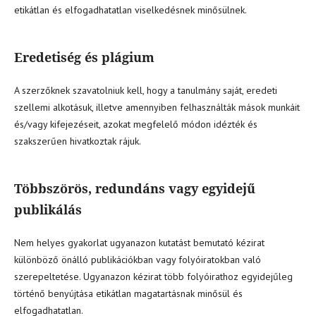
etikátlan és elfogadhatatlan viselkedésnek minősülnek.
Eredetiség és plágium
A szerzőknek szavatolniuk kell, hogy a tanulmány saját, eredeti
szellemi alkotásuk, illetve amennyiben felhasználták mások munkáit
és/vagy kifejezéseit, azokat megfelelő módon idézték és
szakszerűen hivatkoztak rájuk.
Többszörös, redundáns vagy egyidejű
publikálás
Nem helyes gyakorlat ugyanazon kutatást bemutató kézirat
különböző önálló publikációkban vagy folyóiratokban való
szerepeltetése. Ugyanazon kézirat több folyóirathoz egyidejűleg
történő benyújtása etikátlan magatartásnak minősül és
elfogadhatatlan.