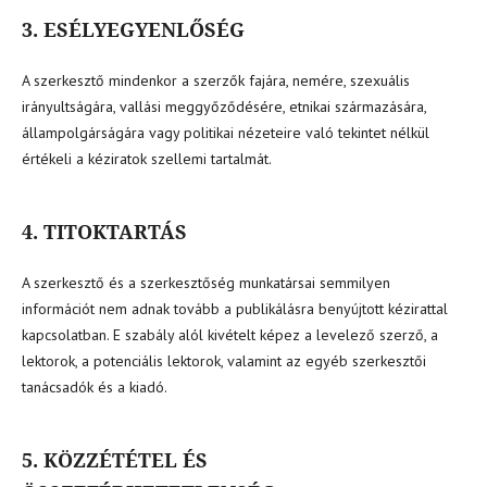
3. ESÉLYEGYENLŐSÉG
A szerkesztő mindenkor a szerzők fajára, nemére, szexuális
irányultságára, vallási meggyőződésére, etnikai származására,
állampolgárságára vagy politikai nézeteire való tekintet nélkül
értékeli a kéziratok szellemi tartalmát.
4. TITOKTARTÁS
A szerkesztő és a szerkesztőség munkatársai semmilyen
információt nem adnak tovább a publikálásra benyújtott kézirattal
kapcsolatban. E szabály alól kivételt képez a levelező szerző, a
lektorok, a potenciális lektorok, valamint az egyéb szerkesztői
tanácsadók és a kiadó.
5. KÖZZÉTÉTEL ÉS