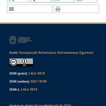
Kiadó:
Sárospataki Református Hittudományi Egyetem
ISSN (print)
1416-9878
ISSN (online)
3057-9198
ISSN-L
1416-9878
Honlap és dizájn:
Varga Webkiadó © 2023-
.