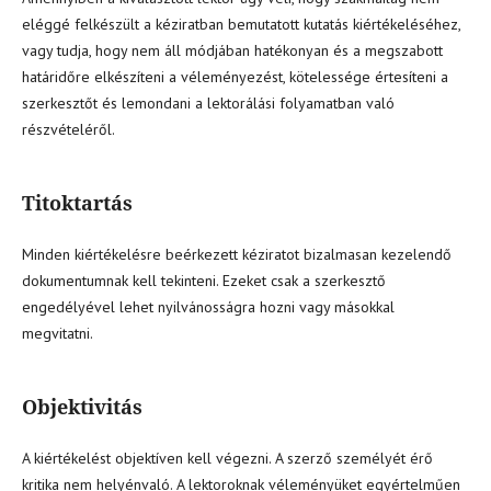
eléggé felkészült a kéziratban bemutatott kutatás kiértékeléséhez,
vagy tudja, hogy nem áll módjában hatékonyan és a megszabott
határidőre elkészíteni a véleményezést, kötelessége értesíteni a
szerkesztőt és lemondani a lektorálási folyamatban való
részvételéről.
Titoktartás
Minden kiértékelésre beérkezett kéziratot bizalmasan kezelendő
dokumentumnak kell tekinteni. Ezeket csak a szerkesztő
engedélyével lehet nyilvánosságra hozni vagy másokkal
megvitatni.
Objektivitás
A kiértékelést objektíven kell végezni. A szerző személyét érő
kritika nem helyénvaló. A lektoroknak véleményüket egyértelműen