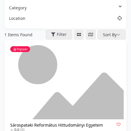
Category
Location
Filter
1
Items Found
Sort By
Popular
Sárospataki Református Hittudományi Egyetem
0.0
(0)