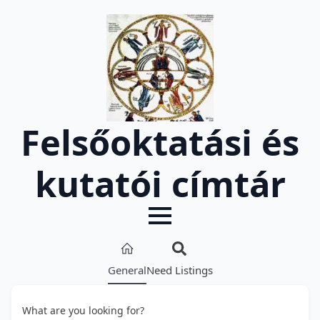
Felsőoktatási és
kutatói címtár
General
Need Listings
What are you looking for?