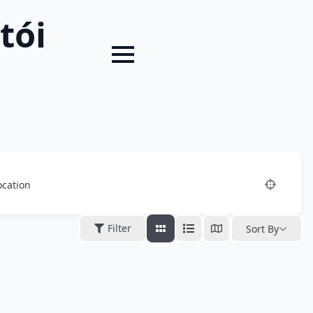
tói
ocation
Filter
Sort By