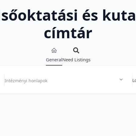
lsőoktatási és kuta
címtár
General
Need Listings
L
Intézményi honlapok