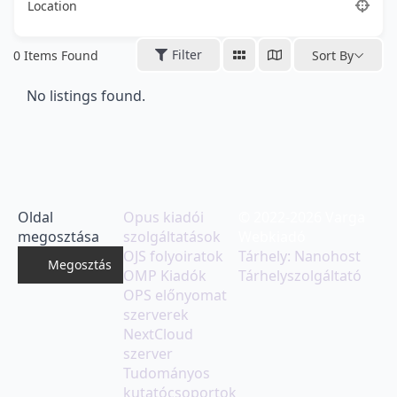
Location
Filter
0
Items Found
Sort By
No listings found.
Oldal
Opus kiadói
© 2022-2026 Varga
megosztása
szolgáltatások
Webkiadó
OJS folyoiratok
Tárhely: Nanohost
Megosztás
OMP Kiadók
Tárhelyszolgáltató
OPS előnyomat
szerverek
NextCloud
szerver
Tudományos
kutatócsoportok