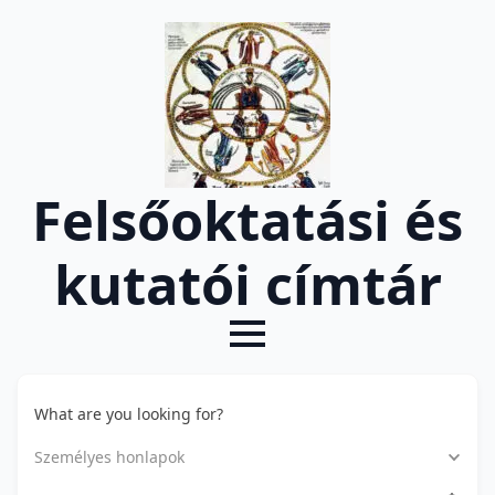
Felsőoktatási és
kutatói címtár
What are you looking for?
Személyes honlapok