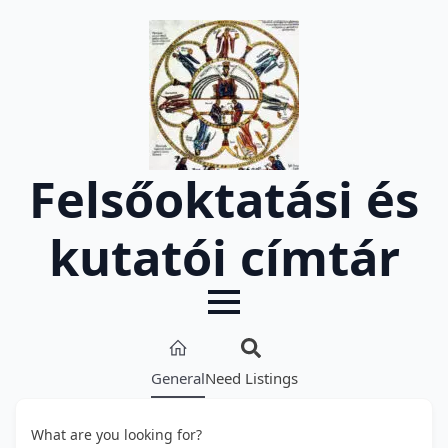
Felsőoktatási és
kutatói címtár
General
Need Listings
What are you looking for?