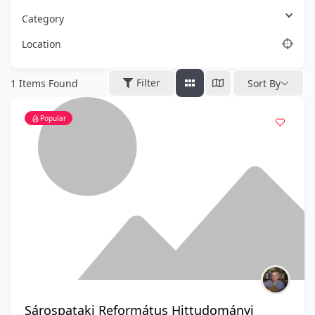
Category
Location
Filter
1
Items Found
Sort By
Popular
Sárospataki Református Hittudományi