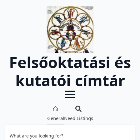
Felsőoktatási és
kutatói címtár
General
Need Listings
What are you looking for?