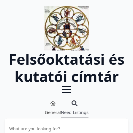
Felsőoktatási és
kutatói címtár
General
Need Listings