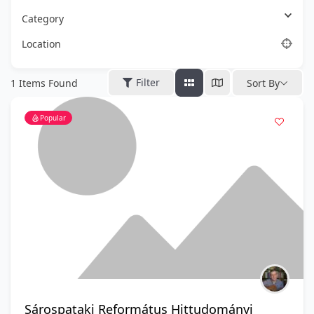
Category
Location
Filter
1
Items Found
Sort By
Popular
Sárospataki Református Hittudományi