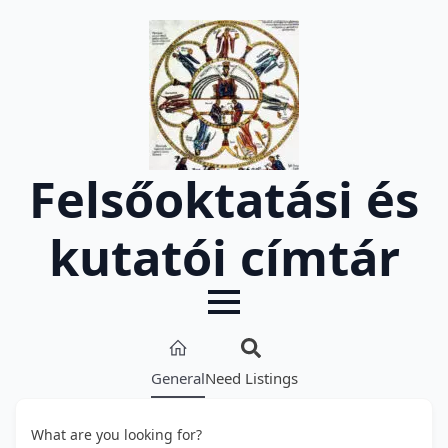
Felsőoktatási és
kutatói címtár
General
Need Listings
What are you looking for?