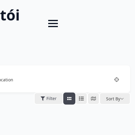
tói
ocation
Filter
Sort By