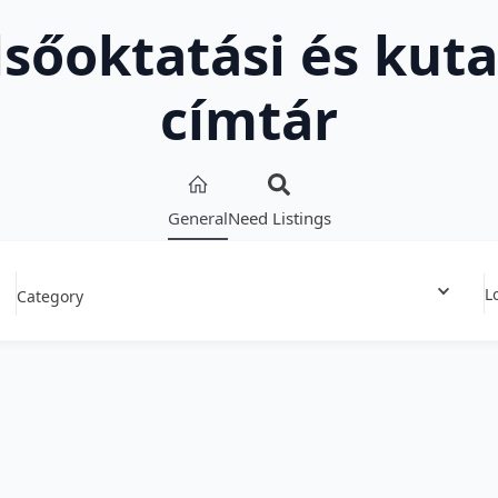
lsőoktatási és kuta
címtár
General
Need Listings
L
Category