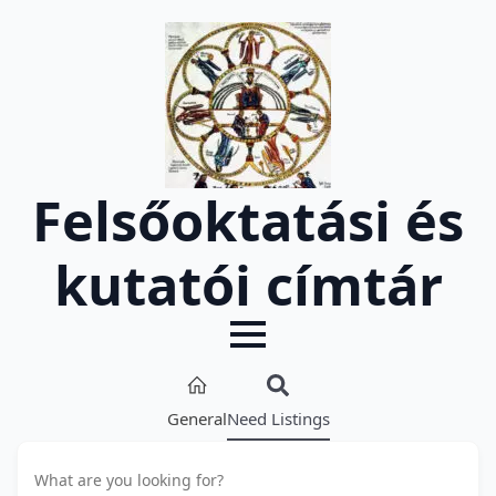
Felsőoktatási és
kutatói címtár
General
Need Listings