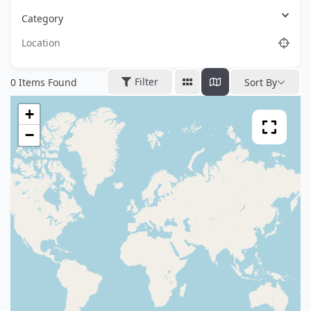
Category
Filter
0
Items Found
Sort By
+
−