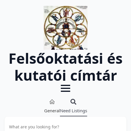
Felsőoktatási és
kutatói címtár
General
Need Listings