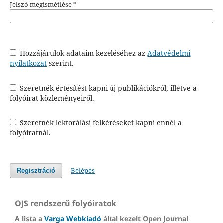
Jelszó megismétlése
*
Hozzájárulok adataim kezeléséhez az
Adatvédelmi
nyilatkozat
szerint.
Szeretnék értesítést kapni új publikációkról, illetve a
folyóirat közleményeiről.
Szeretnék lektorálási felkéréseket kapni ennél a
folyóiratnál.
Belépés
Regisztráció
OJS rendszerű folyóiratok
A lista a
Varga Webkiadó
által kezelt Open Journal