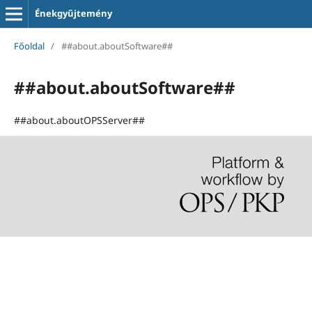
Énekgyűjtemény
Főoldal
/
##about.aboutSoftware##
##about.aboutSoftware##
##about.aboutOPSServer##