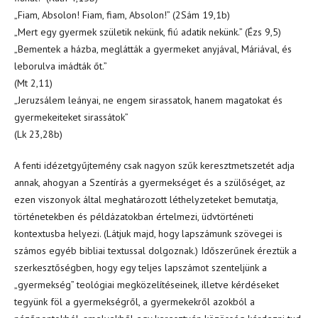
„Fiam, Absolon! Fiam, fiam, Absolon!” (2Sám 19,1b)
„Mert egy gyermek születik nekünk, fiú adatik nekünk.” (Ézs 9,5)
„Bementek a házba, meglátták a gyermeket anyjával, Máriával, és
leborulva imádták őt.”
(Mt 2,11)
„Jeruzsálem leányai, ne engem sirassatok, hanem magatokat és
gyermekeiteket sirassátok”
(Lk 23,28b)
A fenti idézetgyűjtemény csak nagyon szűk keresztmetszetét adja
annak, ahogyan a Szentírás a gyermekséget és a szülőséget, az
ezen viszonyok által meghatározott léthelyzeteket bemutatja,
történetekben és példázatokban értelmezi, üdvtörténeti
kontextusba helyezi. (Látjuk majd, hogy lapszámunk szövegei is
számos egyéb bibliai textussal dolgoznak.) Időszerűnek éreztük a
szerkesztőségben, hogy egy teljes lapszámot szenteljünk a
„gyermekség” teológiai megközelítéseinek, illetve kérdéseket
tegyünk föl a gyermekségről, a gyermekekről azokból a