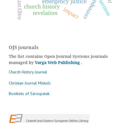
correspondence
nagyzerind
emergency justice
sermon
church history
impact
revelation
OJS journals
The list contains Open Journal Systems journals
managed by
Varga Web Publishing
.
Church History Journal
Christian Journal Miskolc
Booklets of Sárospatak