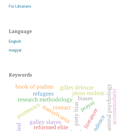
For Librarians
Language
English
magyar
Keywords
book of psalms
pastoral psychology
gilles deleuze
accommodatio
jános molnár
refugees
biases
research methodology
prayer
poimenics
piety bias
transylvania
contact
literature
galley slaves
reformed elite