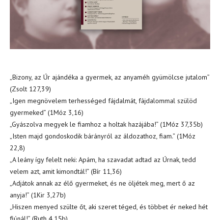
„Bizony, az Úr ajándéka a gyermek, az anyaméh gyümölcse jutalom”
(Zsolt 127,39)
„Igen megnövelem terhességed fájdalmát, fájdalommal szülöd
gyermeked” (1Móz 3,16)
„Gyászolva megyek le fiamhoz a holtak hazájába!” (1Móz 37,35b)
„Isten majd gondoskodik bárányról az áldozathoz, fiam.” (1Móz
22,8)
„A leány így felelt neki: Apám, ha szavadat adtad az Úrnak, tedd
velem azt, amit kimondtál!” (Bír 11,36)
„Adjátok annak az élő gyermeket, és ne öljétek meg, mert ő az
anyja!” (1Kir 3,27b)
„Hiszen menyed szülte őt, aki szeret téged, és többet ér neked hét
fiúnál!” (Ruth 4,15b)