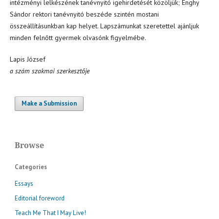
intézményi lelkészének tanévnyitó igehirdetését közöljük; Enghy
Sándor rektori tanévnyitó beszéde szintén mostani
összeállításunkban kap helyet. Lapszámunkat szeretettel ajánljuk
minden felnőtt gyermek olvasónk figyelmébe.
Lapis József
a szám szakmai szerkesztője
Make a Submission
Browse
Categories
Essays
Editorial foreword
Teach Me That I May Live!