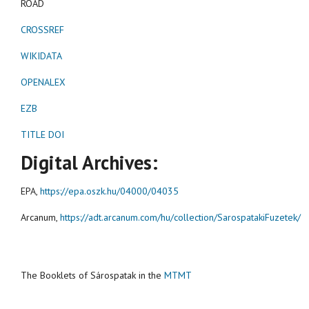
ROAD
CROSSREF
WIKIDATA
OPENALEX
EZB
TITLE DOI
Digital Archives:
EPA,
https://epa.oszk.hu/04000/04035
Arcanum,
https://adt.arcanum.com/hu/collection/SarospatakiFuzetek/
The Booklets of Sárospatak in the
MTMT