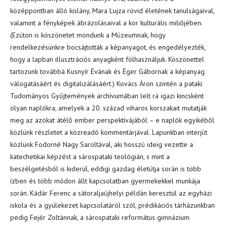
középpontban álló kislány, Mara Lujza rövid életének tanulságaival,
valamint a fényképek ábrázolásaival a kor kulturális miliőjében.
(Ezúton is köszönetet mondunk a Múzeumnak, hogy
rendelkezésünkre bocsájtották a képanyagot, és engedélyezték,
hogy a lapban illusztrációs anyagként fölhasználjuk. Köszönettel
tartozunk továbbá Kusnyír Évának és Éger Gábornak a képanyag
válogatásáért és digitalizálásáért.) Kovács Áron szintén a pataki
Tudományos Gyűjtemények archívumában lelt rá igazi kincsként
olyan naplókra, amelyek a 20. század viharos korszakait mutatják
meg az azokat átélő ember perspektívájából – e naplók egyikéből
közlünk részletet a közreadó kommentárjával. Lapunkban interjút
közlünk Fodorné Nagy Saroltával, aki hosszú ideig vezette a
katechetikai képzést a sárospataki teológián, s mint a
beszélgetésből is kiderül, eddigi gazdag életútja során is több
ízben és több módon állt kapcsolatban gyermekekkel munkája
során. Kádár Ferenc a sátoraljaújhelyi példán keresztül az egyházi
iskola és a gyülekezet kapcsolatáról szól, prédikációs tárházunkban
pedig Fejér Zoltánnak, a sárospataki református gimnázium