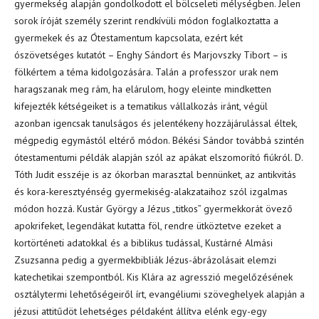
gyermekség alapján gondolkodott el bölcseleti mélységben. Jelen
sorok íróját személy szerint rendkívüli módon foglalkoztatta a
gyermekek és az Ótestamentum kapcsolata, ezért két
ószövetséges kutatót – Enghy Sándort és Marjovszky Tibort – is
fölkértem a téma kidolgozására. Talán a professzor urak nem
haragszanak meg rám, ha elárulom, hogy eleinte mindketten
kifejezték kétségeiket is a tematikus vállalkozás iránt, végül
azonban igencsak tanulságos és jelentékeny hozzájárulással éltek,
mégpedig egymástól eltérő módon. Békési Sándor továbbá szintén
ótestamentumi példák alapján szól az apákat elszomorító fiúkról. D.
Tóth Judit esszéje is az ókorban marasztal bennünket, az antikvitás
és kora-keresztyénség gyermekiség-alakzataihoz szól izgalmas
módon hozzá. Kustár György a Jézus „titkos” gyermekkorát övező
apokrifeket, legendákat kutatta föl, rendre ütköztetve ezeket a
kortörténeti adatokkal és a biblikus tudással, Kustárné Almási
Zsuzsanna pedig a gyermekbibliák Jézus-ábrázolásait elemzi
katechetikai szempontból. Kis Klára az agresszió megelőzésének
osztálytermi lehetőségeiről írt, evangéliumi szöveghelyek alapján a
jézusi attitűdöt lehetséges példaként állítva elénk egy-egy