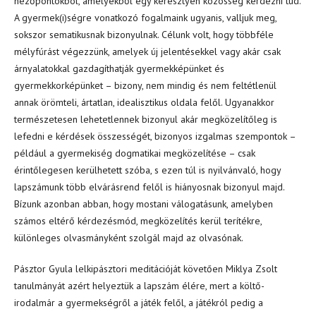
nézőpontokból, amelyekből egy keresztyén közösség kérdezni tud.
A gyermek(i)ségre vonatkozó fogalmaink ugyanis, valljuk meg,
sokszor sematikusnak bizonyulnak. Célunk volt, hogy többféle
mélyfúrást végezzünk, amelyek új jelentésekkel vagy akár csak
árnyalatokkal gazdagíthatják gyermekképünket és
gyermekkorképünket – bizony, nem mindig és nem feltétlenül
annak örömteli, ártatlan, idealisztikus oldala felől. Ugyanakkor
természetesen lehetetlennek bizonyul akár megközelítőleg is
lefedni e kérdések összességét, bizonyos izgalmas szempontok –
például a gyermekiség dogmatikai megközelítése – csak
érintőlegesen kerülhetett szóba, s ezen túl is nyilvánvaló, hogy
lapszámunk több elvárásrend felől is hiányosnak bizonyul majd.
Bízunk azonban abban, hogy mostani válogatásunk, amelyben
számos eltérő kérdezésmód, megközelítés kerül terítékre,
különleges olvasmányként szolgál majd az olvasónak.
Pásztor Gyula lelkipásztori meditációját követően Miklya Zsolt
tanulmányát azért helyeztük a lapszám élére, mert a költő-
irodalmár a gyermekségről a játék felől, a játékról pedig a