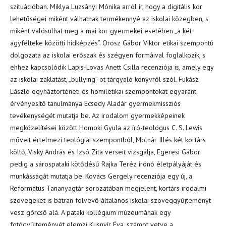
szituációban. Miklya Luzsányi Mónika arról ír, hogy a digitális kor
lehetőségei miként válhatnak termékennyé az iskolai közegben, s
miként valósulhat meg a mai kor gyermekei esetében „a két
agyfélteke közötti hídképzés”. Orosz Gábor Viktor etikai szempontú
dolgozata az iskolai erőszak és szégyen formáival foglalkozik, s
ehhez kapcsolódik Lapis-Lovas Anett Csilla recenziója is, amely egy
az iskolai zaklatást, „bullying”-ot tárgyaló könyvről szól. Fukász
László egyháztörténeti és homiletikai szempontokat egyaránt
érvényesítő tanulmánya Ecsedy Aladár gyermekmissziós
tevékenységét mutatja be. Az irodalom gyermekképeinek
megközelítései között Homoki Gyula az író-teológus C. S. Lewis
műveit értelmezi teológiai szempontból, Molnár Illés két kortárs
költő, Visky András és Izsó Zita verseit vizsgálja, Egeresi Gábor
pedig a sárospataki kötődésű Rajka Teréz írónő életpályáját és
munkásságát mutatja be. Kovács Gergely recenziója egy új, a
Református Tananyagtár sorozatában megjelent, kortárs irodalmi
szövegeket is bátran fölvevő általános iskolai szöveggyűjteményt
vesz górcső alá. A pataki kollégium múzeumának egy
fotógyűjteményét elemzi Kusnyír Éva, számot vetve a