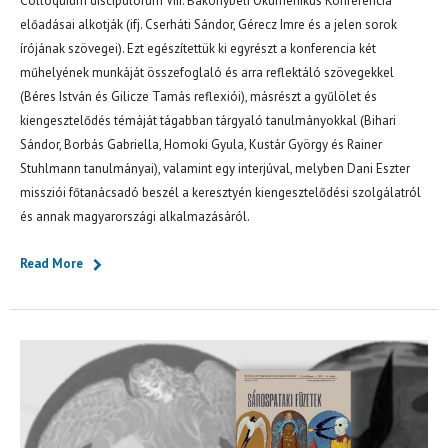
Colloquium discipulorum VIII. Bakonybéli Ökumenikus Konferencia
előadásai alkotják (ifj. Cserháti Sándor, Gérecz Imre és a jelen sorok
írójának szövegei). Ezt egészítettük ki egyrészt a konferencia két
műhelyének munkáját összefoglaló és arra reflektáló szövegekkel
(Béres István és Gilicze Tamás reflexiói), másrészt a gyűlölet és
kiengesztelődés témáját tágabban tárgyaló tanulmányokkal (Bihari
Sándor, Borbás Gabriella, Homoki Gyula, Kustár György és Rainer
Stuhlmann tanulmányai), valamint egy interjúval, melyben Dani Eszter
missziói főtanácsadó beszél a keresztyén kiengesztelődési szolgálatról
és annak magyarországi alkalmazásáról.
Read More