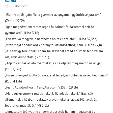
száma
2020-12-15
„Bizony, az Úr ajándéka a gyermek, az anyaméh gyümölcse jutalom”
(Zsolt 127,39)
„Igen megnövelem terhességed fájdalmát, fájdalommal szülöd
gyermeked” (1Móz 3,16)
„Gyászolva megyek le fiamhoz a holtak hazájába!” (1Móz 37,35b)
„Isten majd gondoskodik bárányról az áldozathoz, fiam.” (1Móz 22,8)
„A leány így felelt neki: Apám, ha szavadat adtad az Úrnak, tedd velem
azt, amit kimondtál!” (Bír 11,36)
„Adjátok annak az élő gyermeket, és ne öljétek meg, mert ő az anyja!”
(1Kir 3,27b)
„Hiszen menyed szülte őt, aki szeret téged, és többet ér neked hét fiúnál!”
(Ruth 4,15b)
„Fiam, Absolon! Fiam, fiam, Absolon!” (2Sám 19,1b)
„Mert egy gyermek születik nekünk, fiú adatik nekünk.” (Ézs 9,5)
„Bementek a házba, meglátták a gyermeket anyjával, Máriával, és
leborulva imádták őt.” (Mt 2,11)
„Jeruzsálem leányai, ne engem sirassatok, hanem magatokat és