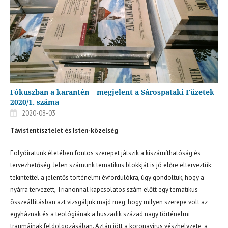
Fókuszban a karantén – megjelent a Sárospataki Füzetek
2020/1. száma
2020-08-03
Távistentisztelet és Isten-közelség
Folyóiratunk életében fontos szerepet játszik a kiszámíthatóság és
tervezhetőség. Jelen számunk tematikus blokkját is jó előre elterveztük:
tekintettel a jelentős történelmi évfordulókra, úgy gondoltuk, hogy a
nyárra tervezett, Trianonnal kapcsolatos szám előtt egy tematikus
összeállításban azt vizsgáljuk majd meg, hogy milyen szerepe volt az
egyháznak és a teológiának a huszadik század nagy történelmi
traumáinak feldolgozásában. Aztán jött a koronavírus vészhelyzete, a