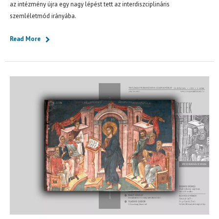
az intézmény újra egy nagy lépést tett az interdiszciplináris
szemléletmód irányába.
Read More