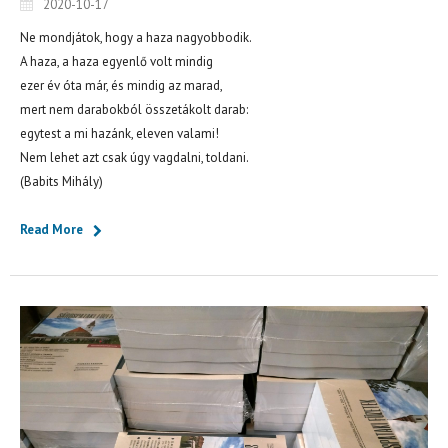
2020-10-17
Ne mondjátok, hogy a haza nagyobbodik.
A haza, a haza egyenlő volt mindig
ezer év óta már, és mindig az marad,
mert nem darabokból összetákolt darab:
egytest a mi hazánk, eleven valami!
Nem lehet azt csak úgy vagdalni, toldani.
(Babits Mihály)
Read More