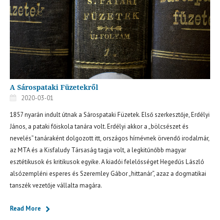
A Sárospataki Füzetekről
2020-03-01
1857 nyarán indult útnak a Sárospataki Füzetek. Első szerkesztője, Erdélyi
János, a pataki főiskola tanára volt. Erdélyi akkor a „bölcsészet és
nevelés” tanáraként dolgozott itt, országos hírnévnek örvendő irodalmár,
az MTA és a Kisfaludy Társaság tagja volt, a legkitűnőbb magyar
esztétikusok és kritikusok egyike. A kiadói felelősséget Hegedűs László
alsózempléni esperes és Szeremley Gábor „hittanár”, azaz a dogmatikai
tanszék vezetője vállalta magára.
Read More