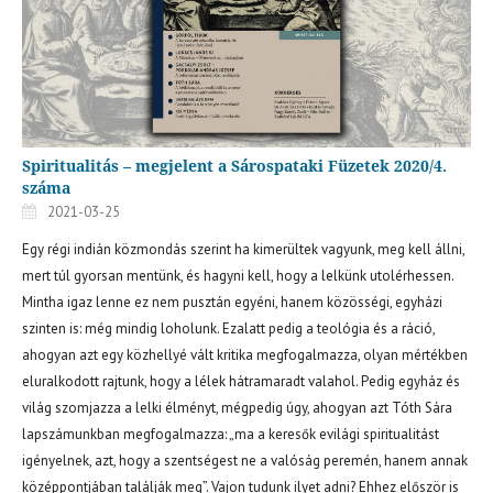
Spiritualitás – megjelent a Sárospataki Füzetek 2020/4.
száma
2021-03-25
Egy régi indián közmondás szerint ha kimerültek vagyunk, meg kell állni,
mert túl gyorsan mentünk, és hagyni kell, hogy a lelkünk utolérhessen.
Mintha igaz lenne ez nem pusztán egyéni, hanem közösségi, egyházi
szinten is: még mindig loholunk. Ezalatt pedig a teológia és a ráció,
ahogyan azt egy közhellyé vált kritika megfogalmazza, olyan mértékben
eluralkodott rajtunk, hogy a lélek hátramaradt valahol. Pedig egyház és
világ szomjazza a lelki élményt, mégpedig úgy, ahogyan azt Tóth Sára
lapszámunkban megfogalmazza: „ma a keresők evilági spiritualitást
igényelnek, azt, hogy a szentségest ne a valóság peremén, hanem annak
középpontjában találják meg”. Vajon tudunk ilyet adni? Ehhez először is