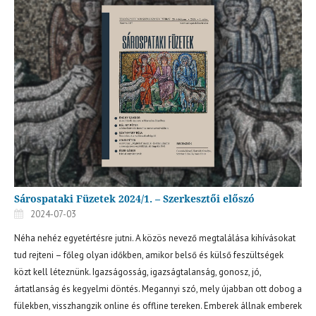
Sárospataki Füzetek 2024/1. – Szerkesztői előszó
2024-07-03
Néha nehéz egyetértésre jutni. A közös nevező megtalálása kihívásokat
tud rejteni – főleg olyan időkben, amikor belső és külső feszültségek
közt kell léteznünk. Igazságosság, igazságtalanság, gonosz, jó,
ártatlanság és kegyelmi döntés. Megannyi szó, mely újabban ott dobog a
fülekben, visszhangzik online és offline tereken. Emberek állnak emberek