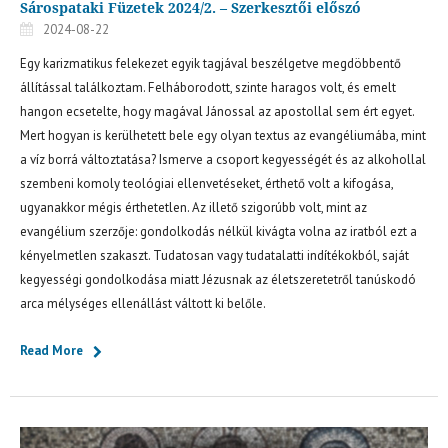
Sárospataki Füzetek 2024/2. – Szerkesztői előszó
2024-08-22
Egy karizmatikus felekezet egyik tagjával beszélgetve megdöbbentő
állítással találkoztam. Felháborodott, szinte haragos volt, és emelt
hangon ecsetelte, hogy magával Jánossal az apostollal sem ért egyet.
Mert hogyan is kerülhetett bele egy olyan textus az evangéliumába, mint
a víz borrá változtatása? Ismerve a csoport kegyességét és az alkohollal
szembeni komoly teológiai ellenvetéseket, érthető volt a kifogása,
ugyanakkor mégis érthetetlen. Az illető szigorúbb volt, mint az
evangélium szerzője: gondolkodás nélkül kivágta volna az iratból ezt a
kényelmetlen szakaszt. Tudatosan vagy tudatalatti indítékokból, saját
kegyességi gondolkodása miatt Jézusnak az életszeretetről tanúskodó
arca mélységes ellenállást váltott ki belőle.
Read More