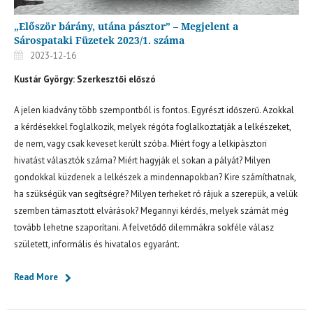
„Először bárány, utána pásztor” – Megjelent a
Sárospataki Füzetek 2023/1. száma
2023-12-16
Kustár György: Szerkesztői előszó
A jelen kiadvány több szempontból is fontos. Egyrészt időszerű. Azokkal
a kérdésekkel foglalkozik, melyek régóta foglalkoztatják a lelkészeket,
de nem, vagy csak keveset került szóba. Miért fogy a lelkipásztori
hivatást választók száma? Miért hagyják el sokan a pályát? Milyen
gondokkal küzdenek a lelkészek a mindennapokban? Kire számíthatnak,
ha szükségük van segítségre? Milyen terheket ró rájuk a szerepük, a velük
szemben támasztott elvárások? Megannyi kérdés, melyek számát még
tovább lehetne szaporítani. A felvetődő dilemmákra sokféle válasz
született, informális és hivatalos egyaránt.
Read More