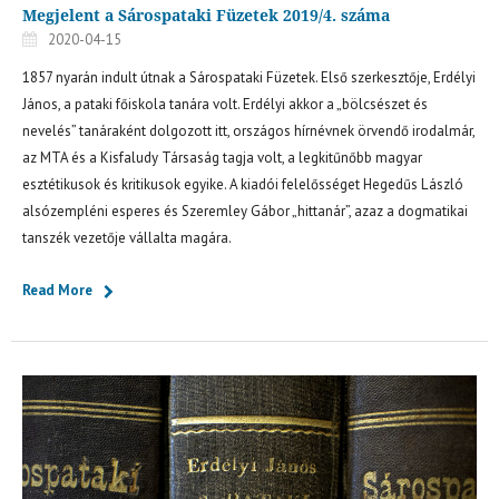
Megjelent a Sárospataki Füzetek 2019/4. száma
2020-04-15
1857 nyarán indult útnak a Sárospataki Füzetek. Első szerkesztője, Erdélyi
János, a pataki főiskola tanára volt. Erdélyi akkor a „bölcsészet és
nevelés” tanáraként dolgozott itt, országos hírnévnek örvendő irodalmár,
az MTA és a Kisfaludy Társaság tagja volt, a legkitűnőbb magyar
esztétikusok és kritikusok egyike. A kiadói felelősséget Hegedűs László
alsózempléni esperes és Szeremley Gábor „hittanár”, azaz a dogmatikai
tanszék vezetője vállalta magára.
Read More