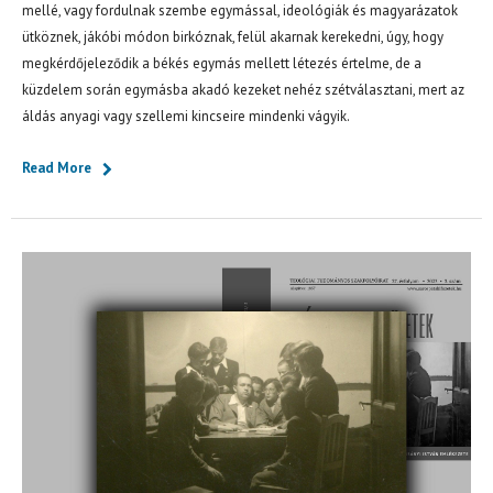
mellé, vagy fordulnak szembe egymással, ideológiák és magyarázatok
ütköznek, jákóbi módon birkóznak, felül akarnak kerekedni, úgy, hogy
megkérdőjeleződik a békés egymás mellett létezés értelme, de a
küzdelem során egymásba akadó kezeket nehéz szétválasztani, mert az
áldás anyagi vagy szellemi kincseire mindenki vágyik.
Read More