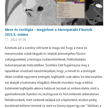
Mese és teológia – megjelent a Sárospataki Füzetek
2021/4. száma
2022-07-05
Kötetünk azt a szerény célt tűzte ki maga elé, hogy a mese és
mesemondás sokat tárgyalt és vitatott jelenségéhez fűzzön
széljegyzeteket, a teológia, irodalomtörténet, folklórkutatás
tudományainak metszetében. Somfalvi Edit fogalmazza meg a
lapunkban olvasható tanulmányában, hogy „a mesét és a teológiát
ritkán szokták egyszerre emlegeti, legfeljebb csak akkor, ha lekicsinylően
azt akarják a tudomány világából érkezők mondani, hogy a bibliai
történetek legfeljebb akkora hatással lesznek az emberi életre, mint a
gyermekmesék. Ilyenkor mi, teológusok és hívő emberek rettenetesen
felháborodunk, mert sértőnek találjuk ezt a kijelentést, közben pedig
büszkének kellene lennünk rá, mert ez bizony éppen így van.” Valóban, a