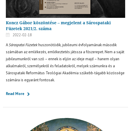
Koncz Gábor köszöntése – megjelent a Sárospataki
Füzetek 2021/2. száma
2022-02-18
A
Sárospatai Füzetek
huszonötödik, jubileumi évfolyamának második
számában az emlékezés, emlékeztetés játssza a főszerepet. Nem a saját
jubileumunkról van szó – ennek is eljön az ideje majd – hanem olyan
alkalmakról, személyekről és feladatokról, melyek számunkra és a
Sárospataki Református Teológiai Akadémia szűkebb-tágabb közössége
számára is egyaránt fontosak.
Read More