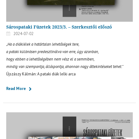
Sárospataki Füzetek 2023/3. – Szerkesztői előszó
2024-07-02
„Ha a diáklélek a határtalan lehetőségek tere,
a pataki különösen predesztinálva van erre, úgy azonban,
hogy ebben a lehetőségében nem vész el a semmiben,
mindig van szempontja, álláspontja, ahonnan nagy áttekintéseket tehet.”
Újszászy Kálmán: A pataki diák lelki arca
Read More