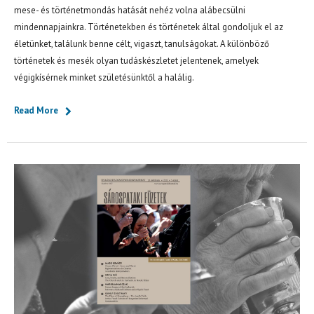
mese- és történetmondás hatását nehéz volna alábecsülni
mindennapjainkra. Történetekben és történetek által gondoljuk el az
életünket, találunk benne célt, vigaszt, tanulságokat. A különböző
történetek és mesék olyan tudáskészletet jelentenek, amelyek
végigkísérnek minket születésünktől a halálig.
Read More