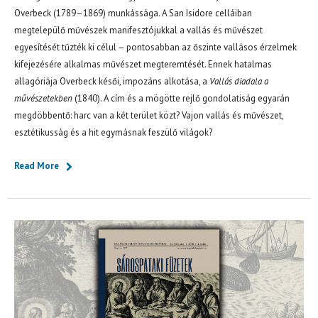
Overbeck (1789–1869) munkássága. A San Isidore celláiban
megtelepülő művészek manifesztójukkal a vallás és művészet
egyesítését tűzték ki célul – pontosabban az őszinte vallásos érzelmek
kifejezésére alkalmas művészet megteremtését. Ennek hatalmas
allagóriája Overbeck késői, impozáns alkotása, a
Vallás diadala a
művészetekben
(1840). A cím és a mögötte rejlő gondolatiság egyarán
megdöbbentő: harc van a két terület közt? Vajon vallás és művészet,
esztétikusság és a hit egymásnak feszülő világok?
Read More